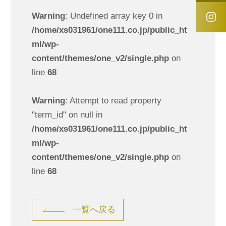
Warning
: Undefined array key 0 in
/home/xs031961/one111.co.jp/public_ht
ml/wp-
content/themes/one_v2/single.php
on
line
68
Warning
: Attempt to read property
"term_id" on null in
/home/xs031961/one111.co.jp/public_ht
ml/wp-
content/themes/one_v2/single.php
on
line
68
一覧へ戻る