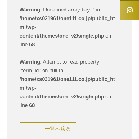
Warning
: Undefined array key 0 in
/home/xs031961/one111.co.jp/public_ht
ml/wp-
content/themes/one_v2/single.php
on
line
68
Warning
: Attempt to read property
"term_id" on null in
/home/xs031961/one111.co.jp/public_ht
ml/wp-
content/themes/one_v2/single.php
on
line
68
一覧へ戻る