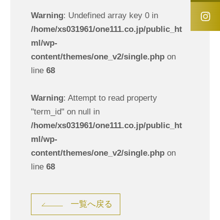
Warning
: Undefined array key 0 in
/home/xs031961/one111.co.jp/public_ht
ml/wp-
content/themes/one_v2/single.php
on
line
68
Warning
: Attempt to read property
"term_id" on null in
/home/xs031961/one111.co.jp/public_ht
ml/wp-
content/themes/one_v2/single.php
on
line
68
一覧へ戻る