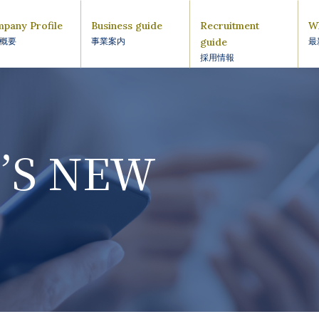
pany Profile
Business guide
Recruitment
W
guide
概要
事業案内
最
採用情報
’S NEW