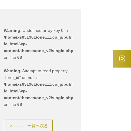
Warning
: Undefined array key 0 in
/home/xs031961/one111.co.jp/publ
ic_html/wp-
content/themes/one_v2/single.php
on line
68
Warning
: Attempt to read property
"term_id" on null in
/home/xs031961/one111.co.jp/publ
ic_html/wp-
content/themes/one_v2/single.php
on line
68
一覧へ戻る