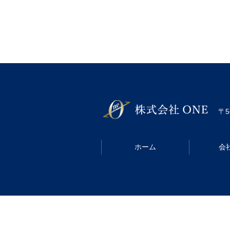
〒5
ホーム
会