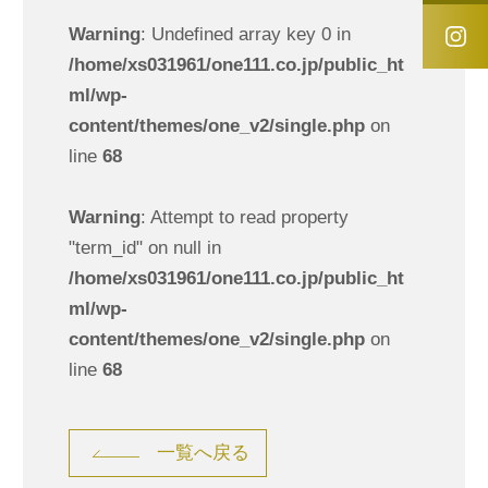
Warning
: Undefined array key 0 in
/home/xs031961/one111.co.jp/public_ht
ml/wp-
content/themes/one_v2/single.php
on
line
68
Warning
: Attempt to read property
"term_id" on null in
/home/xs031961/one111.co.jp/public_ht
ml/wp-
content/themes/one_v2/single.php
on
line
68
一覧へ戻る