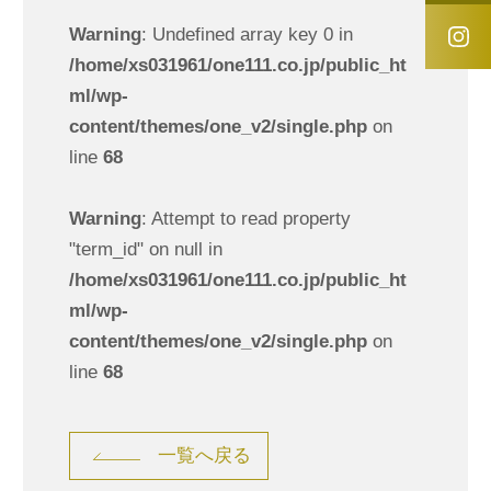
Warning
: Undefined array key 0 in
/home/xs031961/one111.co.jp/public_ht
ml/wp-
content/themes/one_v2/single.php
on
line
68
Warning
: Attempt to read property
"term_id" on null in
/home/xs031961/one111.co.jp/public_ht
ml/wp-
content/themes/one_v2/single.php
on
line
68
一覧へ戻る