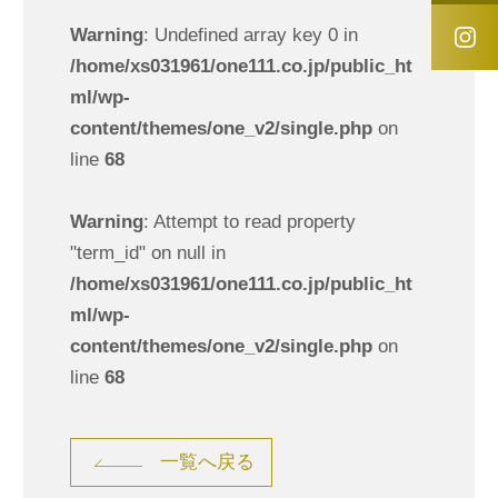
Warning
: Undefined array key 0 in
/home/xs031961/one111.co.jp/public_ht
ml/wp-
content/themes/one_v2/single.php
on
line
68
Warning
: Attempt to read property
"term_id" on null in
/home/xs031961/one111.co.jp/public_ht
ml/wp-
content/themes/one_v2/single.php
on
line
68
一覧へ戻る