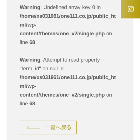
Warning
: Undefined array key 0 in
/home/xs031961/one111.co.jp/public_ht
ml/wp-
content/themes/one_v2/single.php
on
line
68
Warning
: Attempt to read property
"term_id" on null in
/home/xs031961/one111.co.jp/public_ht
ml/wp-
content/themes/one_v2/single.php
on
line
68
一覧へ戻る