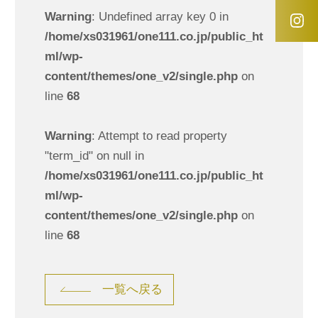
Warning
: Undefined array key 0 in
/home/xs031961/one111.co.jp/public_ht
ml/wp-
content/themes/one_v2/single.php
on
line
68
Warning
: Attempt to read property
"term_id" on null in
/home/xs031961/one111.co.jp/public_ht
ml/wp-
content/themes/one_v2/single.php
on
line
68
一覧へ戻る