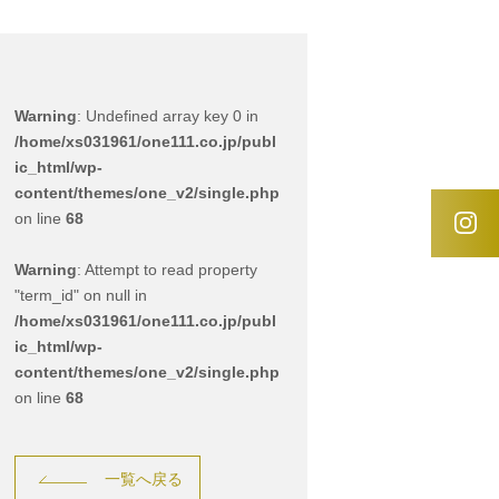
Warning
: Undefined array key 0 in
/home/xs031961/one111.co.jp/publ
ic_html/wp-
content/themes/one_v2/single.php
on line
68
Warning
: Attempt to read property
"term_id" on null in
/home/xs031961/one111.co.jp/publ
ic_html/wp-
content/themes/one_v2/single.php
on line
68
一覧へ戻る