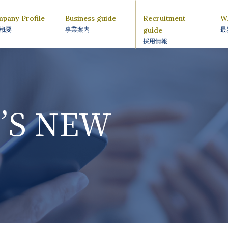
pany Profile
Business guide
Recruitment
W
guide
概要
事業案内
最
採用情報
’S NEW