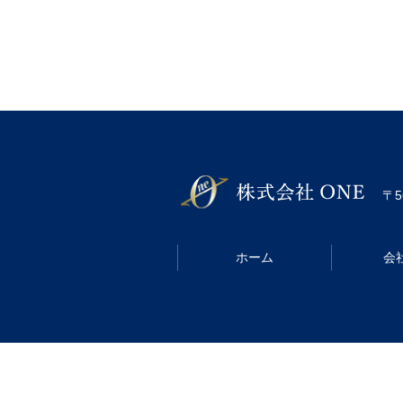
〒5
ホーム
会