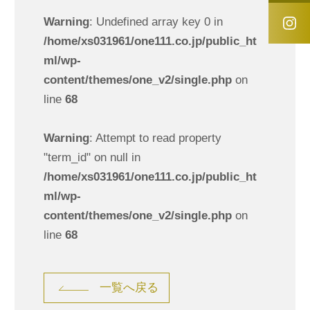
Warning
: Undefined array key 0 in
/home/xs031961/one111.co.jp/public_ht
ml/wp-
content/themes/one_v2/single.php
on
line
68
Warning
: Attempt to read property
"term_id" on null in
/home/xs031961/one111.co.jp/public_ht
ml/wp-
content/themes/one_v2/single.php
on
line
68
一覧へ戻る