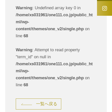
Warning
: Undefined array key 0 in
/home/xs031961/one111.co.jp/public_ht
ml/wp-
content/themes/one_v2/single.php
on
line
68
Warning
: Attempt to read property
"term_id" on null in
/home/xs031961/one111.co.jp/public_ht
ml/wp-
content/themes/one_v2/single.php
on
line
68
一覧へ戻る