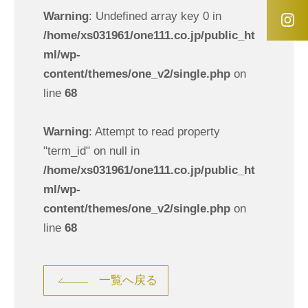
Warning
: Undefined array key 0 in
/home/xs031961/one111.co.jp/public_ht
ml/wp-
content/themes/one_v2/single.php
on
line
68
Warning
: Attempt to read property
"term_id" on null in
/home/xs031961/one111.co.jp/public_ht
ml/wp-
content/themes/one_v2/single.php
on
line
68
一覧へ戻る