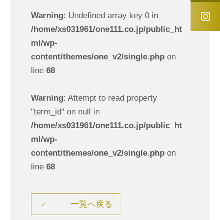
Warning
: Undefined array key 0 in
/home/xs031961/one111.co.jp/public_ht
ml/wp-
content/themes/one_v2/single.php
on
line
68
Warning
: Attempt to read property
"term_id" on null in
/home/xs031961/one111.co.jp/public_ht
ml/wp-
content/themes/one_v2/single.php
on
line
68
一覧へ戻る