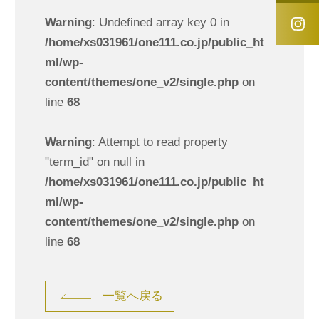
Warning
: Undefined array key 0 in
/home/xs031961/one111.co.jp/public_ht
ml/wp-
content/themes/one_v2/single.php
on
line
68
Warning
: Attempt to read property
"term_id" on null in
/home/xs031961/one111.co.jp/public_ht
ml/wp-
content/themes/one_v2/single.php
on
line
68
一覧へ戻る