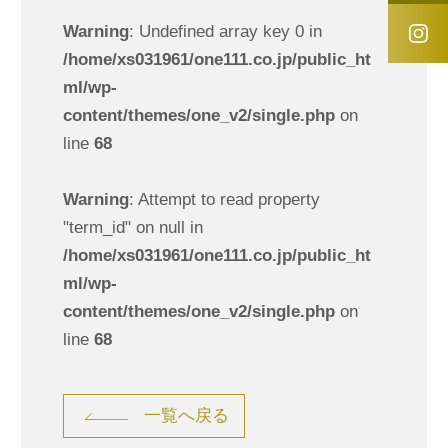
Warning
: Undefined array key 0 in
/home/xs031961/one111.co.jp/public_ht
ml/wp-
content/themes/one_v2/single.php
on
line
68
Warning
: Attempt to read property
"term_id" on null in
/home/xs031961/one111.co.jp/public_ht
ml/wp-
content/themes/one_v2/single.php
on
line
68
一覧へ戻る