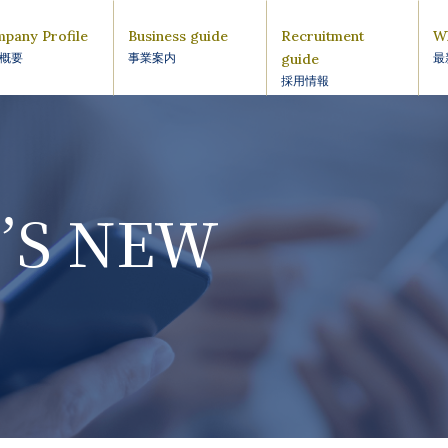
pany Profile
Business guide
Recruitment
W
guide
概要
事業案内
最
採用情報
’S NEW