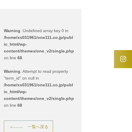
Warning
: Undefined array key 0 in
/home/xs031961/one111.co.jp/publ
ic_html/wp-
content/themes/one_v2/single.php
on line
68
Warning
: Attempt to read property
"term_id" on null in
/home/xs031961/one111.co.jp/publ
ic_html/wp-
content/themes/one_v2/single.php
on line
68
一覧へ戻る