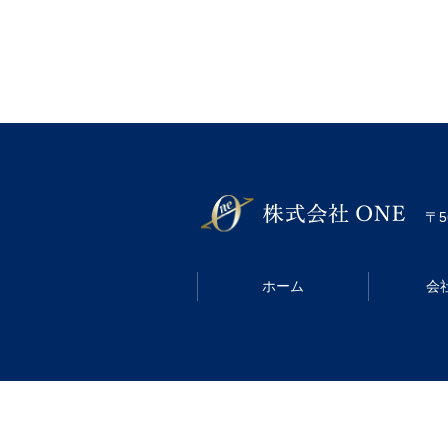
〒5
ホーム
会