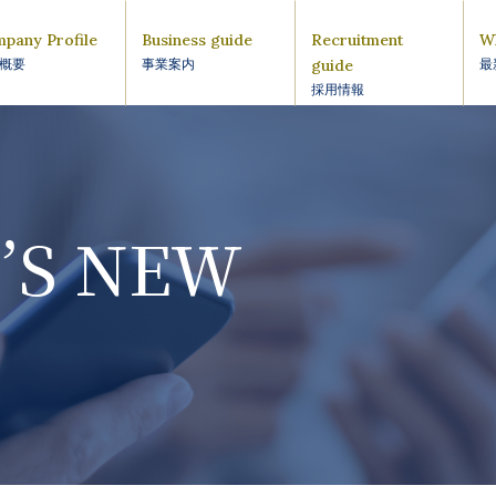
pany Profile
Business guide
Recruitment
W
guide
概要
事業案内
最
採用情報
’S NEW