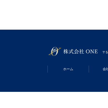
〒5
ホーム
会