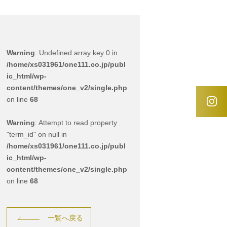
Warning
: Undefined array key 0 in
/home/xs031961/one111.co.jp/publ
ic_html/wp-
content/themes/one_v2/single.php
on line
68
Warning
: Attempt to read property
"term_id" on null in
/home/xs031961/one111.co.jp/publ
ic_html/wp-
content/themes/one_v2/single.php
on line
68
一覧へ戻る