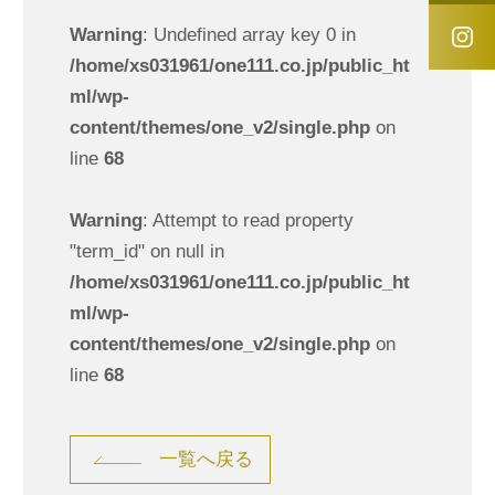
Warning
: Undefined array key 0 in
/home/xs031961/one111.co.jp/public_ht
ml/wp-
content/themes/one_v2/single.php
on
line
68
Warning
: Attempt to read property
"term_id" on null in
/home/xs031961/one111.co.jp/public_ht
ml/wp-
content/themes/one_v2/single.php
on
line
68
一覧へ戻る