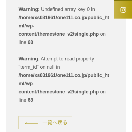
Warning
: Undefined array key 0 in
/home/xs031961/one111.co.jp/public_ht
ml/wp-
content/themes/one_v2/single.php
on
line
68
Warning
: Attempt to read property
"term_id" on null in
/home/xs031961/one111.co.jp/public_ht
ml/wp-
content/themes/one_v2/single.php
on
line
68
一覧へ戻る