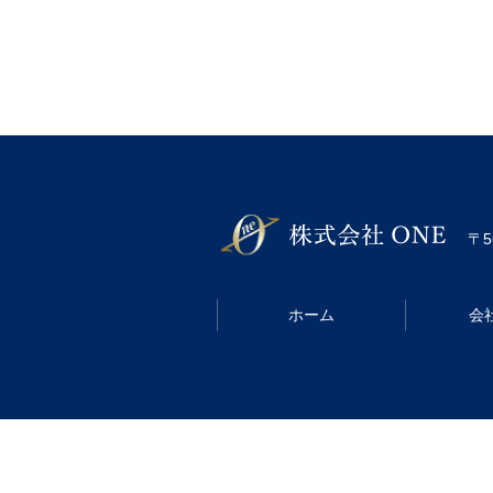
〒5
ホーム
会