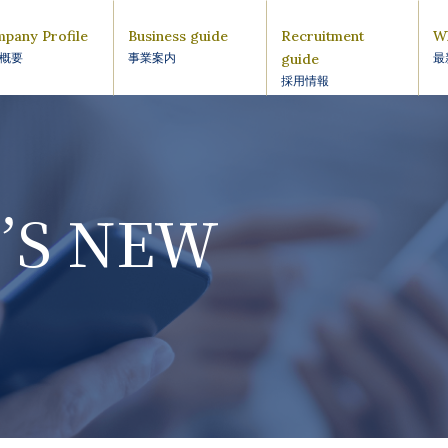
pany Profile
Business guide
Recruitment
W
guide
概要
事業案内
最
採用情報
’S NEW