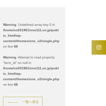
Warning
: Undefined array key 0 in
/home/xs031961/one111.co.jp/publ
ic_html/wp-
content/themes/one_v2/single.php
on line
68
Warning
: Attempt to read property
"term_id" on null in
/home/xs031961/one111.co.jp/publ
ic_html/wp-
content/themes/one_v2/single.php
on line
68
一覧へ戻る