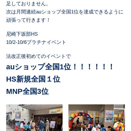
足しておりません。
次は月間連続auショップ全国1位を達成できるように
頑張って行きます！
尼崎下坂部HS
10/2-10/6プラチナイベント
法改正後初めてのイベントで
auショップ全国1位！！！！！！
HS新規全国１位
MNP全国3位