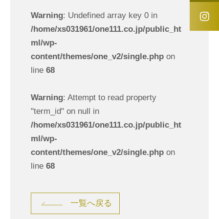
Warning
: Undefined array key 0 in
/home/xs031961/one111.co.jp/public_ht
ml/wp-
content/themes/one_v2/single.php
on
line
68
Warning
: Attempt to read property
"term_id" on null in
/home/xs031961/one111.co.jp/public_ht
ml/wp-
content/themes/one_v2/single.php
on
line
68
一覧へ戻る