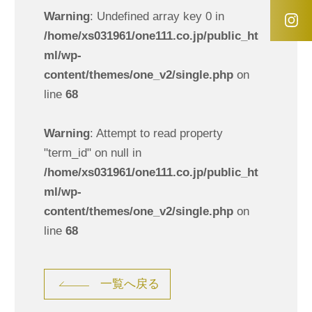
Warning
: Undefined array key 0 in
/home/xs031961/one111.co.jp/public_ht
ml/wp-
content/themes/one_v2/single.php
on
line
68
Warning
: Attempt to read property
"term_id" on null in
/home/xs031961/one111.co.jp/public_ht
ml/wp-
content/themes/one_v2/single.php
on
line
68
一覧へ戻る