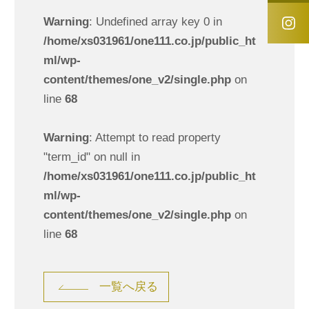
Warning
: Undefined array key 0 in
/home/xs031961/one111.co.jp/public_ht
ml/wp-
content/themes/one_v2/single.php
on
line
68
Warning
: Attempt to read property
"term_id" on null in
/home/xs031961/one111.co.jp/public_ht
ml/wp-
content/themes/one_v2/single.php
on
line
68
一覧へ戻る