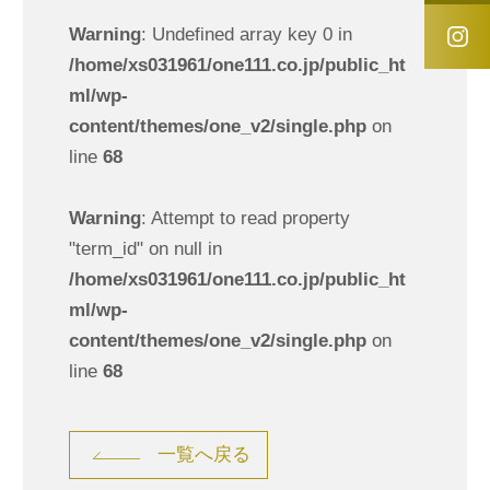
Warning
: Undefined array key 0 in
/home/xs031961/one111.co.jp/public_ht
ml/wp-
content/themes/one_v2/single.php
on
line
68
Warning
: Attempt to read property
"term_id" on null in
/home/xs031961/one111.co.jp/public_ht
ml/wp-
content/themes/one_v2/single.php
on
line
68
一覧へ戻る