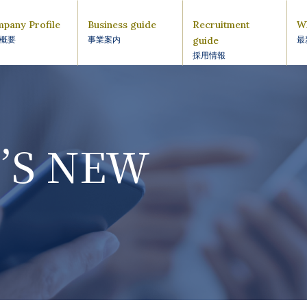
pany Profile
Business guide
Recruitment
W
guide
概要
事業案内
最
採用情報
’S NEW