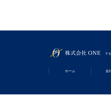
〒5
ホーム
会