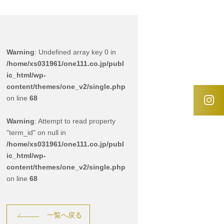
Warning
: Undefined array key 0 in
/home/xs031961/one111.co.jp/publ
ic_html/wp-
content/themes/one_v2/single.php
on line
68
Warning
: Attempt to read property
"term_id" on null in
/home/xs031961/one111.co.jp/publ
ic_html/wp-
content/themes/one_v2/single.php
on line
68
一覧へ戻る