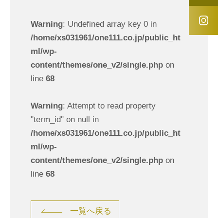
Warning
: Undefined array key 0 in
/home/xs031961/one111.co.jp/public_ht
ml/wp-
content/themes/one_v2/single.php
on
line
68
Warning
: Attempt to read property
"term_id" on null in
/home/xs031961/one111.co.jp/public_ht
ml/wp-
content/themes/one_v2/single.php
on
line
68
一覧へ戻る