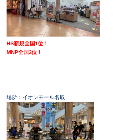
HS新規全国1位！
MNP全国2位！
場所：イオンモール名取