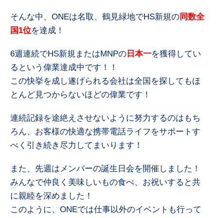
そんな中、ONEは名取、鶴見緑地でHS新規の
同数全
国1位
を達成！
6週連続でHS新規またはMNPの
日本一
を獲得してい
るという偉業達成中です！！
この快挙を成し遂げられる会社は全国を探してもほ
とんど見つからないほどの偉業です！
連続記録を途絶えさせないように努力するのはもち
ろん、お客様の快適な携帯電話ライフをサポートす
べく引き続き尽力してまいります！
また、先週はメンバーの誕生日会を開催しました！
みんなで仲良く美味しいもの食べ、お祝いすると共
に親睦を深めました！
このように、ONEでは仕事以外のイベントも行って