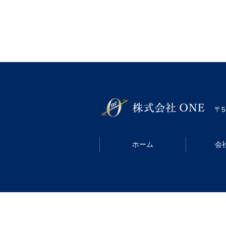
〒5
ホーム
会