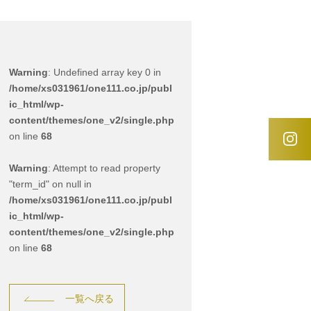
Warning
: Undefined array key 0 in
/home/xs031961/one111.co.jp/publ
ic_html/wp-
content/themes/one_v2/single.php
on line
68
Warning
: Attempt to read property
"term_id" on null in
/home/xs031961/one111.co.jp/publ
ic_html/wp-
content/themes/one_v2/single.php
on line
68
一覧へ戻る