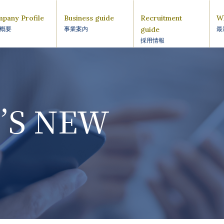
pany Profile
Business guide
Recruitment
W
guide
概要
事業案内
最
採用情報
’S NEW