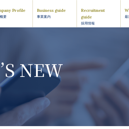
pany Profile
Business guide
Recruitment
W
guide
概要
事業案内
最
採用情報
’S NEW