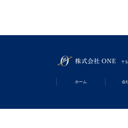
〒5
ホーム
会