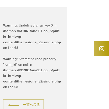
Warning
: Undefined array key 0 in
/home/xs031961/one111.co.jp/publ
ic_html/wp-
content/themes/one_v2/single.php
on line
68
Warning
: Attempt to read property
"term_id" on null in
/home/xs031961/one111.co.jp/publ
ic_html/wp-
content/themes/one_v2/single.php
on line
68
一覧へ戻る