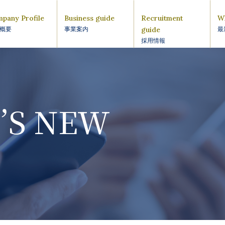
pany Profile
Business guide
Recruitment
W
guide
概要
事業案内
最
採用情報
’S NEW