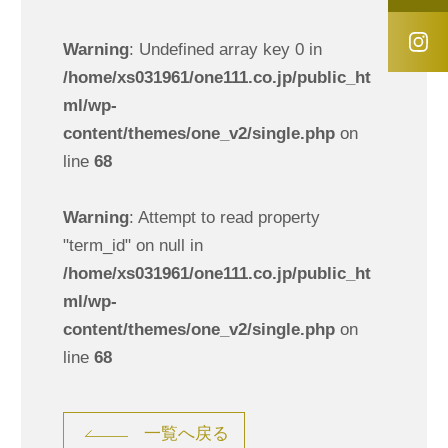
Warning
: Undefined array key 0 in
/home/xs031961/one111.co.jp/public_ht
ml/wp-
content/themes/one_v2/single.php
on
line
68
Warning
: Attempt to read property
"term_id" on null in
/home/xs031961/one111.co.jp/public_ht
ml/wp-
content/themes/one_v2/single.php
on
line
68
一覧へ戻る