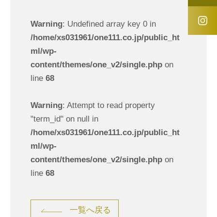
Warning
: Undefined array key 0 in
/home/xs031961/one111.co.jp/public_ht
ml/wp-
content/themes/one_v2/single.php
on
line
68
Warning
: Attempt to read property
"term_id" on null in
/home/xs031961/one111.co.jp/public_ht
ml/wp-
content/themes/one_v2/single.php
on
line
68
一覧へ戻る