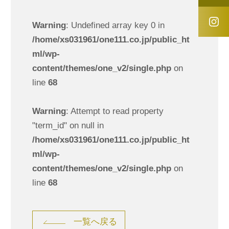
Warning
: Undefined array key 0 in
/home/xs031961/one111.co.jp/public_ht
ml/wp-
content/themes/one_v2/single.php
on
line
68
Warning
: Attempt to read property
"term_id" on null in
/home/xs031961/one111.co.jp/public_ht
ml/wp-
content/themes/one_v2/single.php
on
line
68
一覧へ戻る