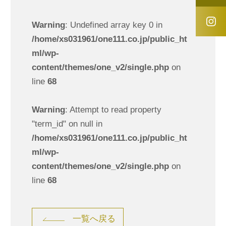
Warning
: Undefined array key 0 in
/home/xs031961/one111.co.jp/public_ht
ml/wp-
content/themes/one_v2/single.php
on
line
68
Warning
: Attempt to read property
"term_id" on null in
/home/xs031961/one111.co.jp/public_ht
ml/wp-
content/themes/one_v2/single.php
on
line
68
一覧へ戻る