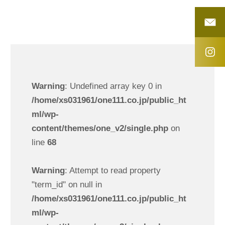
Warning
: Undefined array key 0 in
/home/xs031961/one111.co.jp/public_ht
ml/wp-
content/themes/one_v2/single.php
on
line
68
Warning
: Attempt to read property
"term_id" on null in
/home/xs031961/one111.co.jp/public_ht
ml/wp-