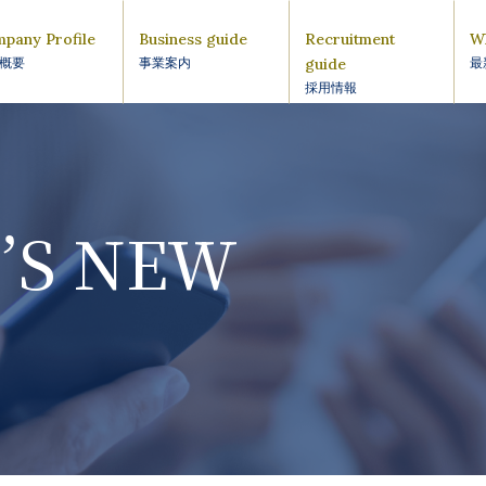
pany Profile
Business guide
Recruitment
W
guide
概要
事業案内
最
採用情報
’S NEW