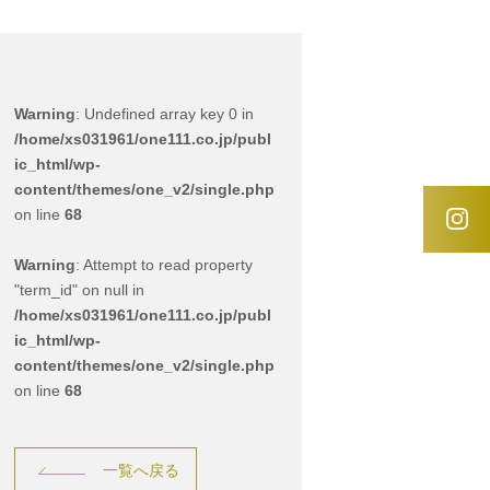
Warning
: Undefined array key 0 in
/home/xs031961/one111.co.jp/publ
ic_html/wp-
content/themes/one_v2/single.php
on line
68
Warning
: Attempt to read property
"term_id" on null in
/home/xs031961/one111.co.jp/publ
ic_html/wp-
content/themes/one_v2/single.php
on line
68
一覧へ戻る