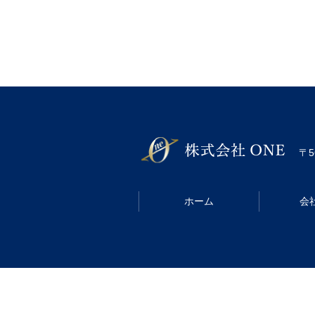
〒5
ホーム
会