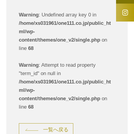
Warning
: Undefined array key 0 in
/home/xs031961/one111.co.jp/public_ht
ml/wp-
content/themes/one_v2/single.php
on
line
68
Warning
: Attempt to read property
"term_id" on null in
/home/xs031961/one111.co.jp/public_ht
ml/wp-
content/themes/one_v2/single.php
on
line
68
一覧へ戻る