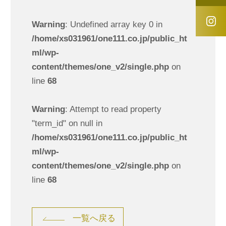
Warning
: Undefined array key 0 in
/home/xs031961/one111.co.jp/public_ht
ml/wp-
content/themes/one_v2/single.php
on
line
68
Warning
: Attempt to read property
"term_id" on null in
/home/xs031961/one111.co.jp/public_ht
ml/wp-
content/themes/one_v2/single.php
on
line
68
一覧へ戻る