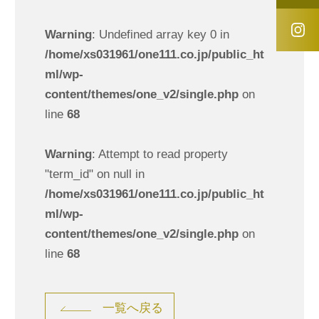
Warning
: Undefined array key 0 in
/home/xs031961/one111.co.jp/public_ht
ml/wp-
content/themes/one_v2/single.php
on
line
68
Warning
: Attempt to read property
"term_id" on null in
/home/xs031961/one111.co.jp/public_ht
ml/wp-
content/themes/one_v2/single.php
on
line
68
一覧へ戻る