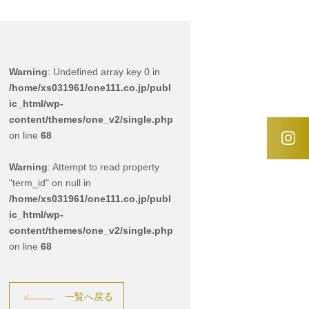
Warning
: Undefined array key 0 in
/home/xs031961/one111.co.jp/publ
ic_html/wp-
content/themes/one_v2/single.php
on line
68
Warning
: Attempt to read property
"term_id" on null in
/home/xs031961/one111.co.jp/publ
ic_html/wp-
content/themes/one_v2/single.php
on line
68
一覧へ戻る