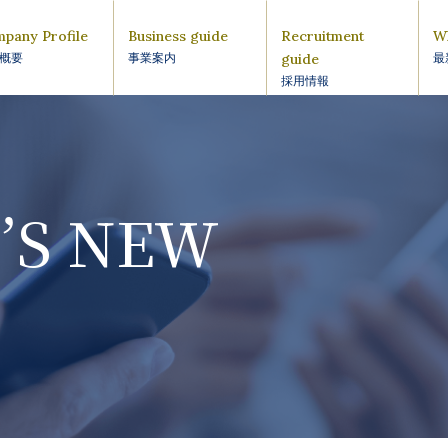
pany Profile
Business guide
Recruitment
W
guide
概要
事業案内
最
採用情報
’S NEW