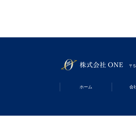
〒5
ホーム
会