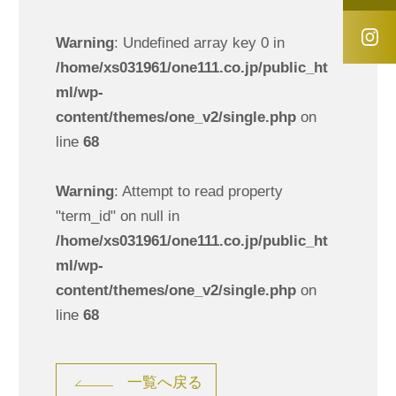
Warning
: Undefined array key 0 in
/home/xs031961/one111.co.jp/public_ht
ml/wp-
content/themes/one_v2/single.php
on
line
68
Warning
: Attempt to read property
"term_id" on null in
/home/xs031961/one111.co.jp/public_ht
ml/wp-
content/themes/one_v2/single.php
on
line
68
一覧へ戻る