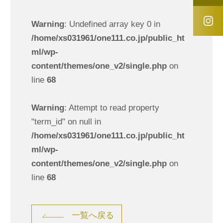
Warning
: Undefined array key 0 in
/home/xs031961/one111.co.jp/public_ht
ml/wp-
content/themes/one_v2/single.php
on
line
68
Warning
: Attempt to read property
"term_id" on null in
/home/xs031961/one111.co.jp/public_ht
ml/wp-
content/themes/one_v2/single.php
on
line
68
一覧へ戻る