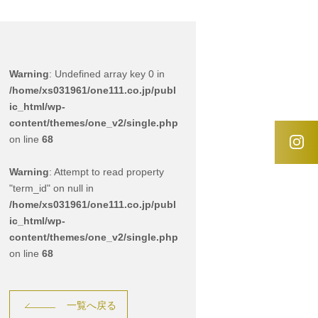
Warning
: Undefined array key 0 in
/home/xs031961/one111.co.jp/publ
ic_html/wp-
content/themes/one_v2/single.php
on line
68
Warning
: Attempt to read property
"term_id" on null in
/home/xs031961/one111.co.jp/publ
ic_html/wp-
content/themes/one_v2/single.php
on line
68
一覧へ戻る