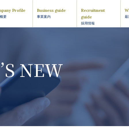
pany Profile
Business guide
Recruitment
W
guide
概要
事業案内
最
採用情報
’S NEW