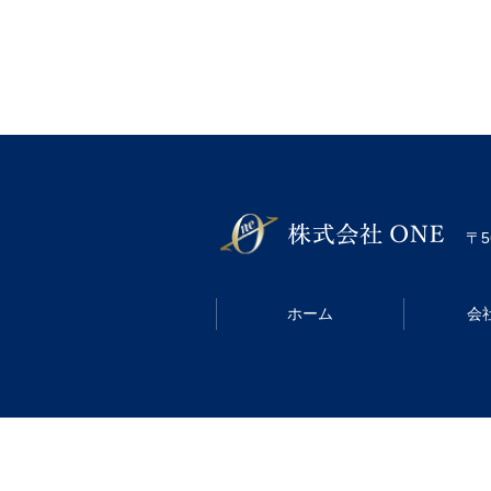
〒5
ホーム
会