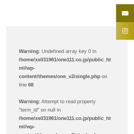
Warning
: Undefined array key 0 in
/home/xs031961/one111.co.jp/public_ht
ml/wp-
content/themes/one_v2/single.php
on
line
68
Warning
: Attempt to read property
"term_id" on null in
/home/xs031961/one111.co.jp/public_ht
ml/wp-