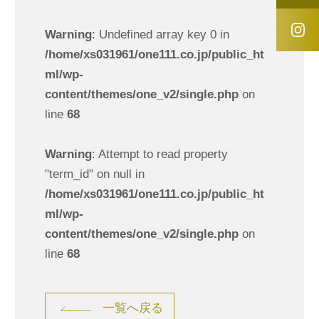
Warning
: Undefined array key 0 in
/home/xs031961/one111.co.jp/public_ht
ml/wp-
content/themes/one_v2/single.php
on
line
68
Warning
: Attempt to read property
"term_id" on null in
/home/xs031961/one111.co.jp/public_ht
ml/wp-
content/themes/one_v2/single.php
on
line
68
一覧へ戻る