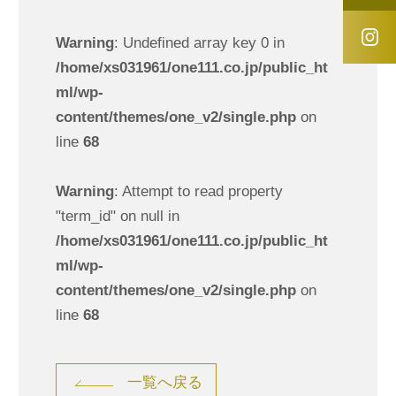
Warning
: Undefined array key 0 in
/home/xs031961/one111.co.jp/public_ht
ml/wp-
content/themes/one_v2/single.php
on
line
68
Warning
: Attempt to read property
"term_id" on null in
/home/xs031961/one111.co.jp/public_ht
ml/wp-
content/themes/one_v2/single.php
on
line
68
一覧へ戻る