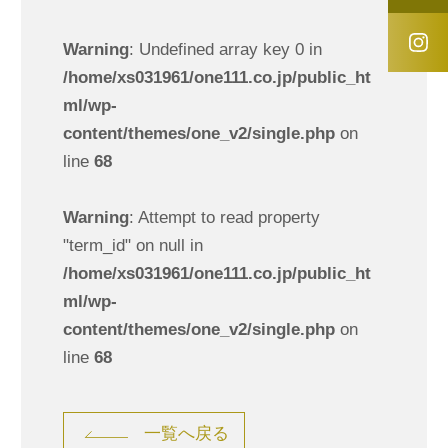
Warning
: Undefined array key 0 in
/home/xs031961/one111.co.jp/public_ht
ml/wp-
content/themes/one_v2/single.php
on
line
68
Warning
: Attempt to read property
"term_id" on null in
/home/xs031961/one111.co.jp/public_ht
ml/wp-
content/themes/one_v2/single.php
on
line
68
一覧へ戻る