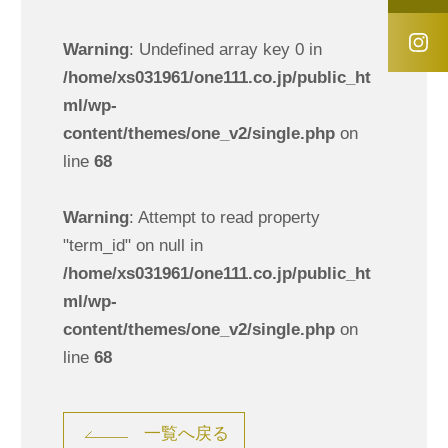
Warning
: Undefined array key 0 in
/home/xs031961/one111.co.jp/public_ht
ml/wp-
content/themes/one_v2/single.php
on
line
68
Warning
: Attempt to read property
"term_id" on null in
/home/xs031961/one111.co.jp/public_ht
ml/wp-
content/themes/one_v2/single.php
on
line
68
一覧へ戻る